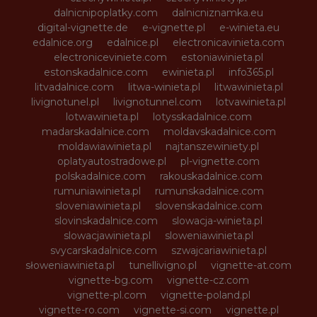
dalnicnipoplatky.com
dalnicniznamka.eu
digital-vignette.de
e-vignette.pl
e-winieta.eu
edalnice.org
edalnice.pl
electronicavinieta.com
electroniceviniete.com
estoniawinieta.pl
estonskadalnice.com
ewinieta.pl
info365.pl
litvadalnice.com
litwa-winieta.pl
litwawinieta.pl
livignotunel.pl
livignotunnel.com
lotvawinieta.pl
lotwawinieta.pl
lotysskadalnice.com
madarskadalnice.com
moldavskadalnice.com
moldawiawinieta.pl
najtanszewiniety.pl
oplatyautostradowe.pl
pl-vignette.com
polskadalnice.com
rakouskadalnice.com
rumuniawinieta.pl
rumunskadalnice.com
sloveniawinieta.pl
slovenskadalnice.com
slovinskadalnice.com
slowacja-winieta.pl
slowacjawinieta.pl
sloweniawinieta.pl
svycarskadalnice.com
szwajcariawinieta.pl
słoweniawinieta.pl
tunellivigno.pl
vignette-at.com
vignette-bg.com
vignette-cz.com
vignette-pl.com
vignette-poland.pl
vignette-ro.com
vignette-si.com
vignette.pl