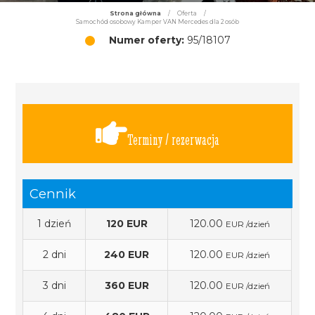
Strona główna
/
Oferta
/
Samochód osobowy Kamper VAN Mercedes dla 2 osób
Numer oferty:
95/18107
Terminy / rezerwacja
Cennik
1 dzień
120 EUR
120.00
EUR /dzień
2 dni
240 EUR
120.00
EUR /dzień
3 dni
360 EUR
120.00
EUR /dzień