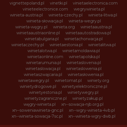
vignettepoland.pl
vinetki.pl
vinietaelectronica.com
vinieteelectronice.com
wegrywinieta.pl
winieta-austria.pl
winieta-czechy.pl
winieta-litwa.pl
winieta-słowacja.pl
winieta-wegry.pl
winieta-węgry.pl
winieta.org
winietaaustria.pl
winietaaustriaonline.pl
winietaautostradowa.pl
winietabulgaria.pl
winietachorwacja.pl
winietaczechy.pl
winietaestonia.pl
winietalitwa.pl
winietalotwa.pl
winietamoldawia.pl
winietaonline.com
winietapolska.pl
winietarumunia.pl
winietaslovenia.pl
winietaslowacja.pl
winietaslowenia.pl
winietaszwajcaria.pl
winietasłowenia.pl
winietawegry.pl
winietomat.pl
winiety.org
winietydrogowe.pl
winietyelektroniczne.pl
winietyestonia.pl
winietywegry.pl
winietyzagraniczne.pl
winietyzakup.pl
węgry-winieta.pl
xn--sowacja-njb.org.pl
xn--soweniawinieta-gnc.pl
xn--wgry-winieta-4vb.pl
xn--winieta-sowacja-7sc.pl
xn--winieta-wgry-dwb.pl