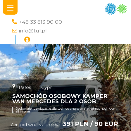
+48 33 813 90 00
info@tu1.pl
Pafos
→
Cypr
SAMOCHÓD OSOBOWY KAMPER
VAN MERCEDES DLA 2 OSÓB
Doskonałe rozwiązanie dla tych co chą wynająć samochód i dom,
all in one
391 PLN / 90 EUR
Cena od
521 PLN / 120 EUR