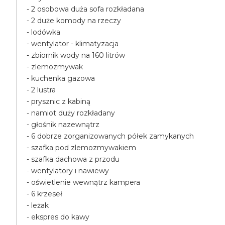
- 2 osobowa duża sofa rozkładana
- 2 duże komody na rzeczy
- lodówka
- wentylator - klimatyzacja
- zbiornik wody na 160 litrów
- zlemozmywak
- kuchenka gazowa
- 2 lustra
- prysznic z kabiną
- namiot duży rozkładany
- głośnik nazewnątrz
- 6 dobrze zorganizowanych półek zamykanych
- szafka pod zlemozmywakiem
- szafka dachowa z przodu
- wentylatory i nawiewy
- oświetlenie wewnątrz kampera
- 6 krzeseł
- leżak
- ekspres do kawy