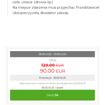
ciele, utracie zdrowia itp.)
Na miejsce zdarzenia musi przyjechać Przedstawiciel
Ubezpieczyciela, likwidator szkody.
08.08.2026 - 09.08.2026
CENA
120.00
EUR
90.00
EUR
Promocja
:
-30.00
EUR
Najniższa cena z ostatnich 30 dni przed obniżką:
120.00 EUR
90.00 EUR
/
dzień
DALEJ