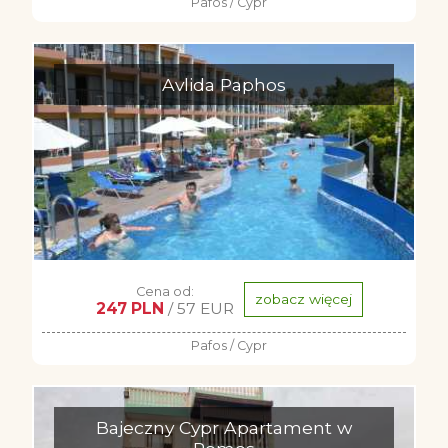
Pafos / Cypr
Avlida Paphos
Cena od:
zobacz więcej
247 PLN
/ 57 EUR
Pafos / Cypr
Bajeczny Cypr Apartament w