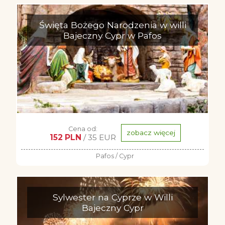
Święta Bożego Narodzenia w willi
Bajeczny Cypr w Pafos
Cena od:
zobacz więcej
152 PLN
/ 35 EUR
Pafos / Cypr
Sylwester na Cyprze w Willi
Bajeczny Cypr