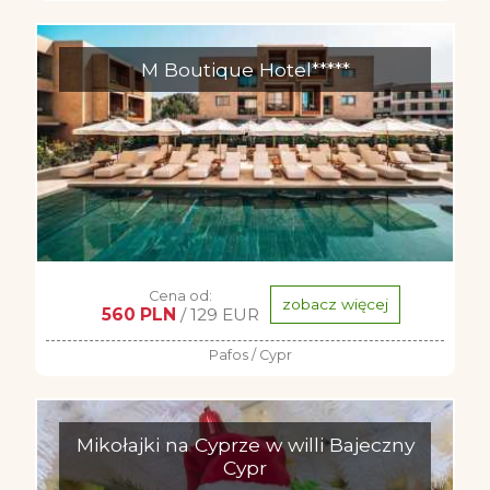
M Boutique Hotel*****
Cena od:
zobacz więcej
560 PLN
/ 129 EUR
Pafos / Cypr
Mikołajki na Cyprze w willi Bajeczny
Cypr