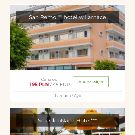
San Remo ** hotel w Larnace
Cena od:
zobacz więcej
195 PLN
/ 45 EUR
Larnaca / Cypr
Sea CleoNapa Hotel***