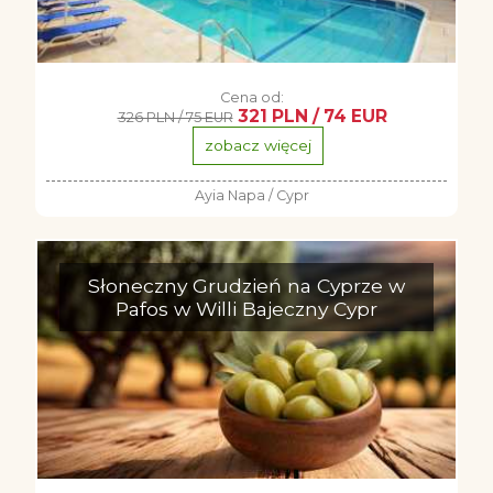
Cena od:
321 PLN / 74 EUR
326 PLN / 75 EUR
zobacz więcej
Ayia Napa / Cypr
Słoneczny Grudzień na Cyprze w
Pafos w Willi Bajeczny Cypr