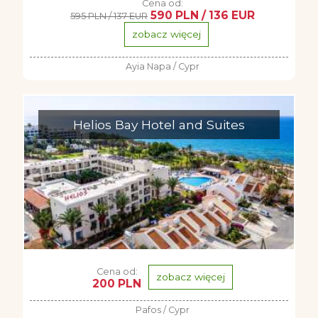
Cena od:
590 PLN / 136 EUR
595 PLN / 137 EUR
zobacz więcej
Ayia Napa / Cypr
Helios Bay Hotel and Suites
Cena od:
zobacz więcej
200 PLN
Pafos / Cypr