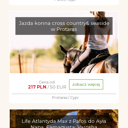
Jazda konna cross country& seaside
w Protaras
Cena od:
zobacz więcej
217 PLN
/ 50 EUR
Protaras / Cypr
Life Atlantyda Max z Pafos do Ayia
Napa, Famagusta, Varosha