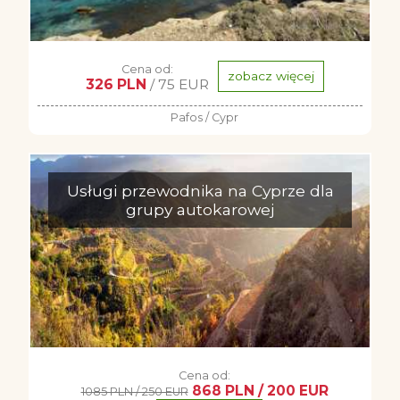
Cena od:
zobacz więcej
326 PLN
/ 75 EUR
Pafos / Cypr
Usługi przewodnika na Cyprze dla
grupy autokarowej
Cena od:
868 PLN / 200 EUR
1085 PLN / 250 EUR