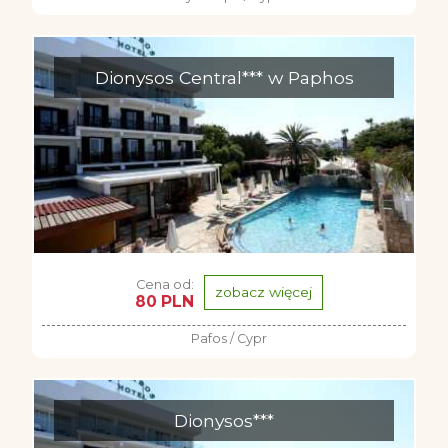
Dionysos Central*** w Paphos
Cena od:
zobacz więcej
80 PLN
Pafos / Cypr
Dionysos***