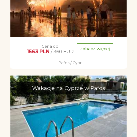
Cena od:
zobacz więcej
1563 PLN
/ 360 EUR
Pafos / Cypr
Wakacje na Cyprze w Pafos