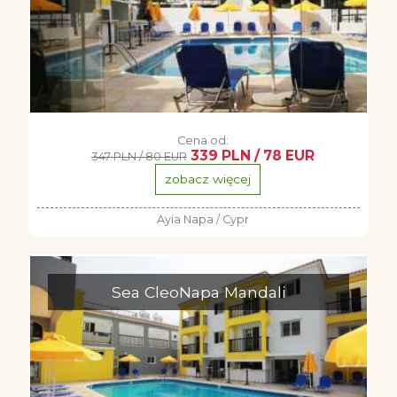
Cena od:
339 PLN / 78 EUR
347 PLN / 80 EUR
zobacz więcej
Ayia Napa / Cypr
Sea CleoNapa Mandali