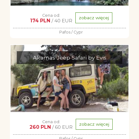
Cena od:
zobacz więcej
174 PLN
/ 40 EUR
Pafos / Cypr
Akamas Jeep Safari by Evis
Cena od:
zobacz więcej
260 PLN
/ 60 EUR
Pafos / Cypr