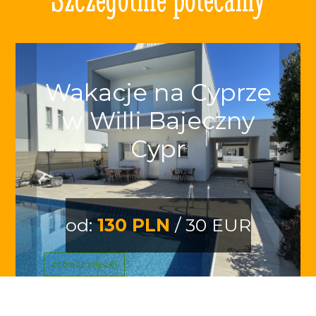
Wakacje na Cyprze
w Willi Bajeczny
Cypr
od:
130 PLN
/ 30 EUR
zobacz więcej