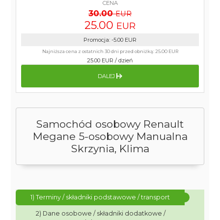
CENA
30.00
EUR
25.00
EUR
Promocja
:
-5.00
EUR
Najniższa cena z ostatnich 30 dni przed obniżką:
25.00 EUR
25.00 EUR
/
dzień
DALEJ
Samochód osobowy Renault
Megane 5-osobowy Manualna
Skrzynia, Klima
1) Terminy / składniki podstawowe / transport
2) Dane osobowe / składniki dodatkowe /