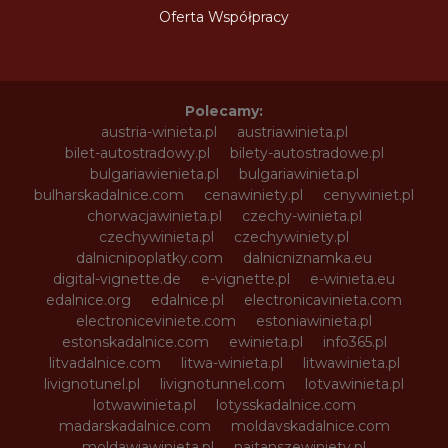
Oferta Współpracy
Polecamy:
austria-winieta.pl
austriawinieta.pl
bilet-autostradowy.pl
bilety-autostradowe.pl
bulgariawienieta.pl
bulgariawinieta.pl
bulharskadalnice.com
cenawiniety.pl
cenywiniet.pl
chorwacjawinieta.pl
czechy-winieta.pl
czechywinieta.pl
czechywiniety.pl
dalnicnipoplatky.com
dalnicniznamka.eu
digital-vignette.de
e-vignette.pl
e-winieta.eu
edalnice.org
edalnice.pl
electronicavinieta.com
electroniceviniete.com
estoniawinieta.pl
estonskadalnice.com
ewinieta.pl
info365.pl
litvadalnice.com
litwa-winieta.pl
litwawinieta.pl
livignotunel.pl
livignotunnel.com
lotvawinieta.pl
lotwawinieta.pl
lotysskadalnice.com
madarskadalnice.com
moldavskadalnice.com
moldawiawinieta.pl
najtanszewiniety.pl