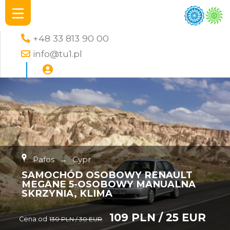
+48 33 813 90 00
info@tu1.pl
Pafos
→
Cypr
SAMOCHÓD OSOBOWY RENAULT
MEGANE 5-OSOBOWY MANUALNA
SKRZYNIA, KLIMA
109 PLN / 25 EUR
Cena od
130 PLN / 30 EUR