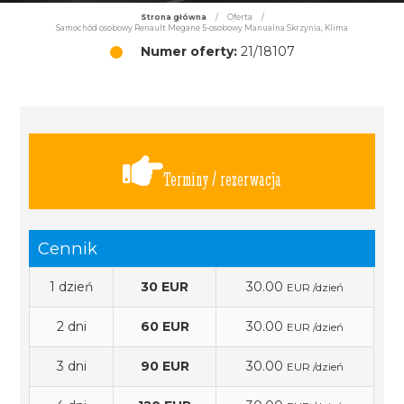
Strona główna
/
Oferta
/
Samochód osobowy Renault Megane 5-osobowy Manualna Skrzynia, Klima
Numer oferty:
21/18107
Terminy / rezerwacja
Cennik
1 dzień
30 EUR
30.00
EUR /dzień
2 dni
60 EUR
30.00
EUR /dzień
3 dni
90 EUR
30.00
EUR /dzień