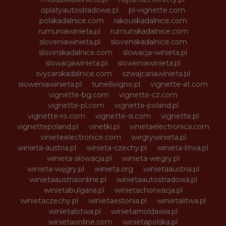
oplatyautostradowe.pl
pl-vignette.com
polskadalnice.com
rakouskadalnice.com
rumuniawinieta.pl
rumunskadalnice.com
sloveniawinieta.pl
slovenskadalnice.com
slovinskadalnice.com
slowacja-winieta.pl
slowacjawinieta.pl
sloweniawinieta.pl
svycarskadalnice.com
szwajcariawinieta.pl
słoweniawinieta.pl
tunellivigno.pl
vignette-at.com
vignette-bg.com
vignette-cz.com
vignette-pl.com
vignette-poland.pl
vignette-ro.com
vignette-si.com
vignette.pl
vignettepoland.pl
vinetki.pl
vinietaelectronica.com
vinieteelectronice.com
wegrywinieta.pl
winieta-austria.pl
winieta-czechy.pl
winieta-litwa.pl
winieta-słowacja.pl
winieta-wegry.pl
winieta-węgry.pl
winieta.org
winietaaustria.pl
winietaaustriaonline.pl
winietaautostradowa.pl
winietabulgaria.pl
winietachorwacja.pl
winietaczechy.pl
winietaestonia.pl
winietalitwa.pl
winietalotwa.pl
winietamoldawia.pl
winietaonline.com
winietapolska.pl