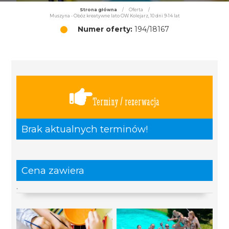
Strona główna
/
Oferta
/
Muszyna - Obóz kreatywne lato OW Kolejarz, 10 dni 9-14 lat
Numer oferty:
194/18167
Terminy / rezerwacja
Brak aktualnych terminów!
Cena zawiera
.