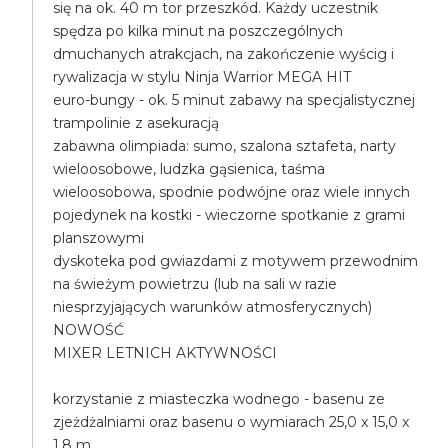
się na ok. 40 m tor przeszkód. Każdy uczestnik
spędza po kilka minut na poszczególnych
dmuchanych atrakcjach, na zakończenie wyścig i
rywalizacja w stylu Ninja Warrior MEGA HIT
euro-bungy - ok. 5 minut zabawy na specjalistycznej
trampolinie z asekuracją
zabawna olimpiada: sumo, szalona sztafeta, narty
wieloosobowe, ludzka gąsienica, taśma
wieloosobowa, spodnie podwójne oraz wiele innych
pojedynek na kostki - wieczorne spotkanie z grami
planszowymi
dyskoteka pod gwiazdami z motywem przewodnim
na świeżym powietrzu (lub na sali w razie
niesprzyjających warunków atmosferycznych)
NOWOŚĆ
MIXER LETNICH AKTYWNOŚCI
korzystanie z miasteczka wodnego - basenu ze
zjeżdżalniami oraz basenu o wymiarach 25,0 x 15,0 x
1,8 m