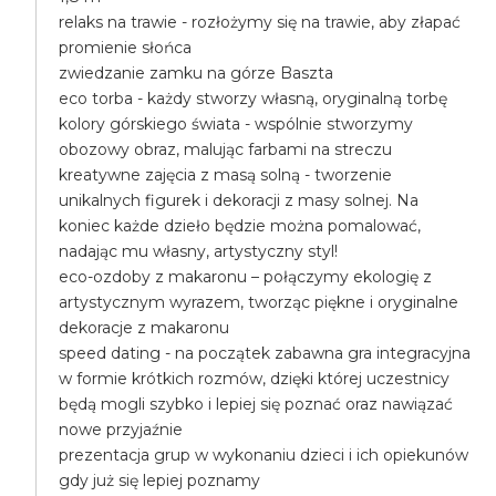
relaks na trawie - rozłożymy się na trawie, aby złapać
promienie słońca
zwiedzanie zamku na górze Baszta
eco torba - każdy stworzy własną, oryginalną torbę
kolory górskiego świata - wspólnie stworzymy
obozowy obraz, malując farbami na streczu
kreatywne zajęcia z masą solną - tworzenie
unikalnych figurek i dekoracji z masy solnej. Na
koniec każde dzieło będzie można pomalować,
nadając mu własny, artystyczny styl!
eco-ozdoby z makaronu – połączymy ekologię z
artystycznym wyrazem, tworząc piękne i oryginalne
dekoracje z makaronu
speed dating - na początek zabawna gra integracyjna
w formie krótkich rozmów, dzięki której uczestnicy
będą mogli szybko i lepiej się poznać oraz nawiązać
nowe przyjaźnie
prezentacja grup w wykonaniu dzieci i ich opiekunów
gdy już się lepiej poznamy