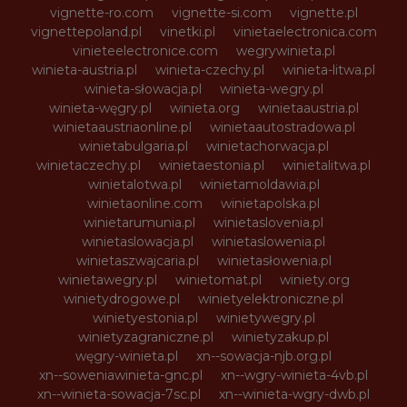
vignette-ro.com
vignette-si.com
vignette.pl
vignettepoland.pl
vinetki.pl
vinietaelectronica.com
vinieteelectronice.com
wegrywinieta.pl
winieta-austria.pl
winieta-czechy.pl
winieta-litwa.pl
winieta-słowacja.pl
winieta-wegry.pl
winieta-węgry.pl
winieta.org
winietaaustria.pl
winietaaustriaonline.pl
winietaautostradowa.pl
winietabulgaria.pl
winietachorwacja.pl
winietaczechy.pl
winietaestonia.pl
winietalitwa.pl
winietalotwa.pl
winietamoldawia.pl
winietaonline.com
winietapolska.pl
winietarumunia.pl
winietaslovenia.pl
winietaslowacja.pl
winietaslowenia.pl
winietaszwajcaria.pl
winietasłowenia.pl
winietawegry.pl
winietomat.pl
winiety.org
winietydrogowe.pl
winietyelektroniczne.pl
winietyestonia.pl
winietywegry.pl
winietyzagraniczne.pl
winietyzakup.pl
węgry-winieta.pl
xn--sowacja-njb.org.pl
xn--soweniawinieta-gnc.pl
xn--wgry-winieta-4vb.pl
xn--winieta-sowacja-7sc.pl
xn--winieta-wgry-dwb.pl