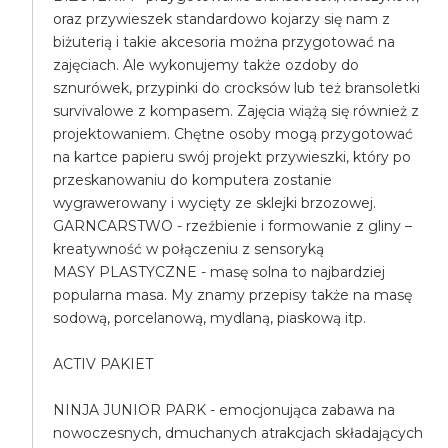
oraz przywieszek standardowo kojarzy się nam z
biżuterią i takie akcesoria można przygotować na
zajęciach. Ale wykonujemy także ozdoby do
sznurówek, przypinki do crocksów lub też bransoletki
survivalowe z kompasem. Zajęcia wiążą się również z
projektowaniem. Chętne osoby mogą przygotować
na kartce papieru swój projekt przywieszki, który po
przeskanowaniu do komputera zostanie
wygrawerowany i wycięty ze sklejki brzozowej.
GARNCARSTWO - rzeźbienie i formowanie z gliny –
kreatywność w połączeniu z sensoryką
MASY PLASTYCZNE - masę solna to najbardziej
popularna masa. My znamy przepisy także na masę
sodową, porcelanową, mydlaną, piaskową itp.
ACTIV PAKIET
NINJA JUNIOR PARK - emocjonująca zabawa na
nowoczesnych, dmuchanych atrakcjach składających