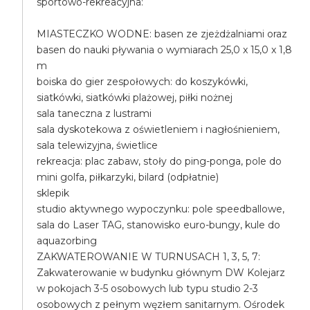
sportowo-rekreacyjna:
MIASTECZKO WODNE: basen ze zjeżdżalniami oraz
basen do nauki pływania o wymiarach 25,0 x 15,0 x 1,8
m
boiska do gier zespołowych: do koszykówki,
siatkówki, siatkówki plażowej, piłki nożnej
sala taneczna z lustrami
sala dyskotekowa z oświetleniem i nagłośnieniem,
sala telewizyjna, świetlice
rekreacja: plac zabaw, stoły do ping-ponga, pole do
mini golfa, piłkarzyki, bilard (odpłatnie)
sklepik
studio aktywnego wypoczynku: pole speedballowe,
sala do Laser TAG, stanowisko euro-bungy, kule do
aquazorbing
ZAKWATEROWANIE W TURNUSACH 1, 3, 5, 7:
Zakwaterowanie w budynku głównym DW Kolejarz
w pokojach 3-5 osobowych lub typu studio 2-3
osobowych z pełnym węzłem sanitarnym. Ośrodek