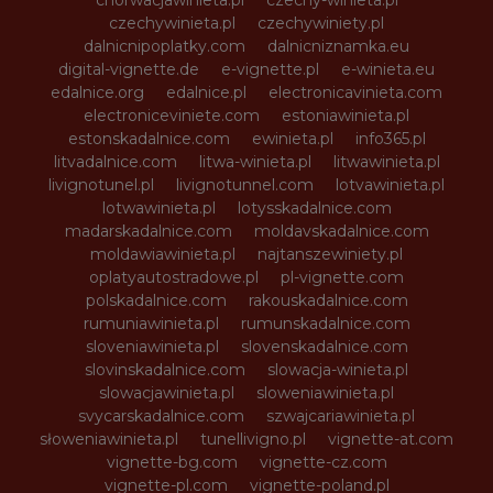
chorwacjawinieta.pl
czechy-winieta.pl
czechywinieta.pl
czechywiniety.pl
dalnicnipoplatky.com
dalnicniznamka.eu
digital-vignette.de
e-vignette.pl
e-winieta.eu
edalnice.org
edalnice.pl
electronicavinieta.com
electroniceviniete.com
estoniawinieta.pl
estonskadalnice.com
ewinieta.pl
info365.pl
litvadalnice.com
litwa-winieta.pl
litwawinieta.pl
livignotunel.pl
livignotunnel.com
lotvawinieta.pl
lotwawinieta.pl
lotysskadalnice.com
madarskadalnice.com
moldavskadalnice.com
moldawiawinieta.pl
najtanszewiniety.pl
oplatyautostradowe.pl
pl-vignette.com
polskadalnice.com
rakouskadalnice.com
rumuniawinieta.pl
rumunskadalnice.com
sloveniawinieta.pl
slovenskadalnice.com
slovinskadalnice.com
slowacja-winieta.pl
slowacjawinieta.pl
sloweniawinieta.pl
svycarskadalnice.com
szwajcariawinieta.pl
słoweniawinieta.pl
tunellivigno.pl
vignette-at.com
vignette-bg.com
vignette-cz.com
vignette-pl.com
vignette-poland.pl