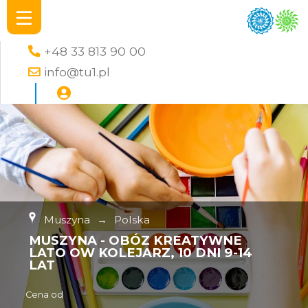
+48 33 813 90 00
info@tu1.pl
Muszyna
→
Polska
MUSZYNA - OBÓZ KREATYWNE
LATO OW KOLEJARZ, 10 DNI 9-14
LAT
Cena od