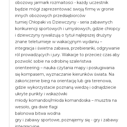
obozowy jarmark rozmaitości - każdy uczestnik
będzie mógł zaprezentować swoją firmę w gronie
innych obozowych przedsiębiorców
turniej Chłopaki vs Dziewczyny - seria zabawnych
konkurencji sportowych i umysłowych, gdzie chłopcy
i dziewczyny rywalizują o tytuł najlepszej drużyny
znane teleturnieje w wakacyjnym wydaniu –
integracja i świetna zabawa, przebieranki, odgrywanie
ról prowadzących i jury. Wakacje to przecież czas aby
pozwolić sobie na odrobinę szaleństwa
orienteering – nauka czytania mapy i posługiwania
się kompasem, wyznaczanie kierunków świata. Na
zakończenie bieg na orientację lub gra terenowa,
gdzie wykorzystacie poznaną wiedzę i odnajdziecie
ukryte punkty i wskazówki
młody komandos/młoda komandoska – musztra na
wesoło, gra dwie flagi
balonowa bitwa wodna
gry i zabawy sportowe, poznajemy się - gry i zabawy
integracyjne