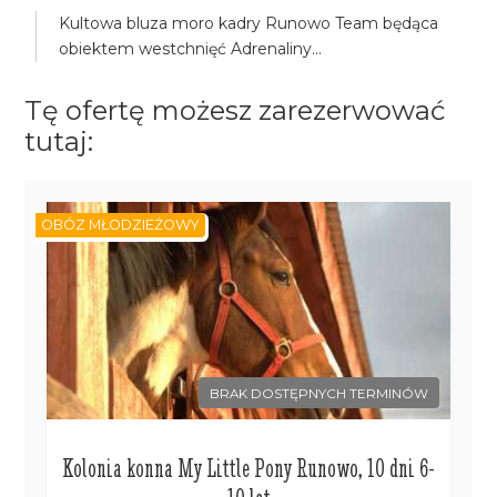
Kultowa bluza moro kadry Runowo Team będąca
obiektem westchnięć Adrenaliny...
Tę ofertę możesz zarezerwować
tutaj:
OBÓZ MŁODZIEŻOWY
BRAK DOSTĘPNYCH TERMINÓW
Kolonia konna My Little Pony Runowo, 10 dni 6-