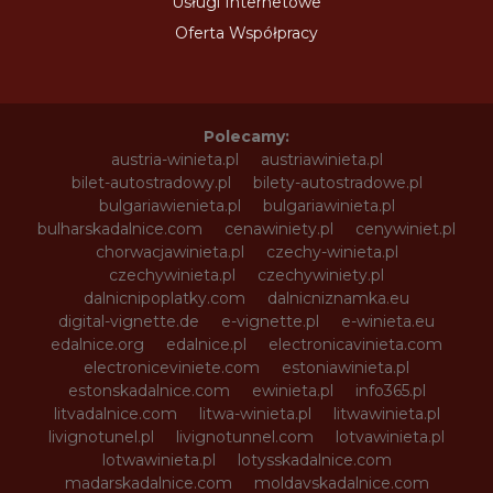
Usługi Internetowe
Oferta Współpracy
Polecamy:
austria-winieta.pl
austriawinieta.pl
bilet-autostradowy.pl
bilety-autostradowe.pl
bulgariawienieta.pl
bulgariawinieta.pl
bulharskadalnice.com
cenawiniety.pl
cenywiniet.pl
chorwacjawinieta.pl
czechy-winieta.pl
czechywinieta.pl
czechywiniety.pl
dalnicnipoplatky.com
dalnicniznamka.eu
digital-vignette.de
e-vignette.pl
e-winieta.eu
edalnice.org
edalnice.pl
electronicavinieta.com
electroniceviniete.com
estoniawinieta.pl
estonskadalnice.com
ewinieta.pl
info365.pl
litvadalnice.com
litwa-winieta.pl
litwawinieta.pl
livignotunel.pl
livignotunnel.com
lotvawinieta.pl
lotwawinieta.pl
lotysskadalnice.com
madarskadalnice.com
moldavskadalnice.com