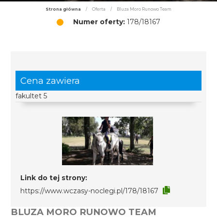
Strona główna
/
Oferta
/
Bluza Moro Runowo Team
Numer oferty:
178/18167
Cena zawiera
fakultet 5
Link do tej strony:
https://www.wczasy-noclegi.pl/178/18167
BLUZA MORO RUNOWO TEAM