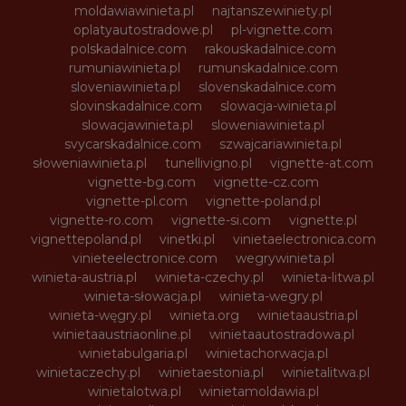
moldawiawinieta.pl
najtanszewiniety.pl
oplatyautostradowe.pl
pl-vignette.com
polskadalnice.com
rakouskadalnice.com
rumuniawinieta.pl
rumunskadalnice.com
sloveniawinieta.pl
slovenskadalnice.com
slovinskadalnice.com
slowacja-winieta.pl
slowacjawinieta.pl
sloweniawinieta.pl
svycarskadalnice.com
szwajcariawinieta.pl
słoweniawinieta.pl
tunellivigno.pl
vignette-at.com
vignette-bg.com
vignette-cz.com
vignette-pl.com
vignette-poland.pl
vignette-ro.com
vignette-si.com
vignette.pl
vignettepoland.pl
vinetki.pl
vinietaelectronica.com
vinieteelectronice.com
wegrywinieta.pl
winieta-austria.pl
winieta-czechy.pl
winieta-litwa.pl
winieta-słowacja.pl
winieta-wegry.pl
winieta-węgry.pl
winieta.org
winietaaustria.pl
winietaaustriaonline.pl
winietaautostradowa.pl
winietabulgaria.pl
winietachorwacja.pl
winietaczechy.pl
winietaestonia.pl
winietalitwa.pl
winietalotwa.pl
winietamoldawia.pl