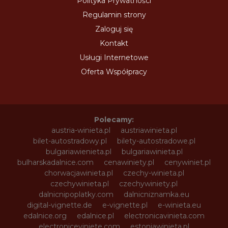
Polityka Prywatności
Regulamin strony
Zaloguj się
Kontakt
Usługi Internetowe
Oferta Współpracy
Polecamy:
austria-winieta.pl
austriawinieta.pl
bilet-autostradowy.pl
bilety-autostradowe.pl
bulgariawienieta.pl
bulgariawinieta.pl
bulharskadalnice.com
cenawiniety.pl
cenywiniet.pl
chorwacjawinieta.pl
czechy-winieta.pl
czechywinieta.pl
czechywiniety.pl
dalnicnipoplatky.com
dalnicniznamka.eu
digital-vignette.de
e-vignette.pl
e-winieta.eu
edalnice.org
edalnice.pl
electronicavinieta.com
electroniceviniete.com
estoniawinieta.pl