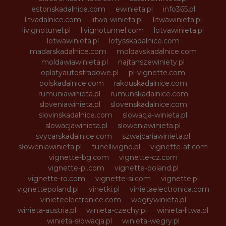
estonskadalnice.com
ewinieta.pl
info365.pl
litvadalnice.com
litwa-winieta.pl
litwawinieta.pl
livignotunel.pl
livignotunnel.com
lotvawinieta.pl
lotwawinieta.pl
lotysskadalnice.com
madarskadalnice.com
moldavskadalnice.com
moldawiawinieta.pl
najtanszewiniety.pl
oplatyautostradowe.pl
pl-vignette.com
polskadalnice.com
rakouskadalnice.com
rumuniawinieta.pl
rumunskadalnice.com
sloveniawinieta.pl
slovenskadalnice.com
slovinskadalnice.com
slowacja-winieta.pl
slowacjawinieta.pl
sloweniawinieta.pl
svycarskadalnice.com
szwajcariawinieta.pl
słoweniawinieta.pl
tunellivigno.pl
vignette-at.com
vignette-bg.com
vignette-cz.com
vignette-pl.com
vignette-poland.pl
vignette-ro.com
vignette-si.com
vignette.pl
vignettepoland.pl
vinetki.pl
vinietaelectronica.com
vinieteelectronice.com
wegrywinieta.pl
winieta-austria.pl
winieta-czechy.pl
winieta-litwa.pl
winieta-słowacja.pl
winieta-wegry.pl