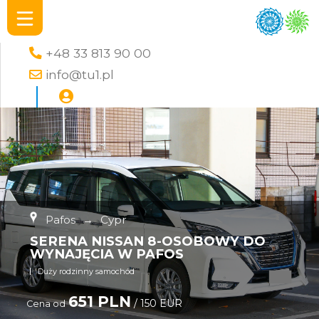
+48 33 813 90 00
info@tu1.pl
Pafos
→
Cypr
SERENA NISSAN 8-OSOBOWY DO
WYNAJĘCIA W PAFOS
Duży rodzinny samochód
651 PLN
/ 150 EUR
Cena od