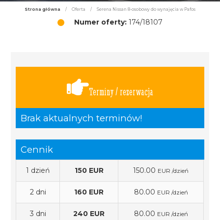
Strona główna
/
Oferta
/
Serena Nissan 8-osobowy do wynajęcia w Pafos
Numer oferty:
174/18107
Terminy / rezerwacja
Brak aktualnych terminów!
Cennik
1 dzień
150 EUR
150.00
EUR /dzień
2 dni
160 EUR
80.00
EUR /dzień
3 dni
240 EUR
80.00
EUR /dzień