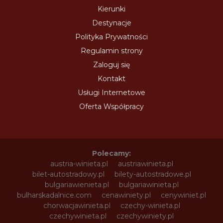
Kierunki
Destynacje
Polityka Prywatności
Regulamin strony
Zaloguj się
Kontakt
Usługi Internetowe
Oferta Współpracy
Polecamy:
austria-winieta.pl
austriawinieta.pl
bilet-autostradowy.pl
bilety-autostradowe.pl
bulgariawienieta.pl
bulgariawinieta.pl
bulharskadalnice.com
cenawiniety.pl
cenywiniet.pl
chorwacjawinieta.pl
czechy-winieta.pl
czechywinieta.pl
czechywiniety.pl