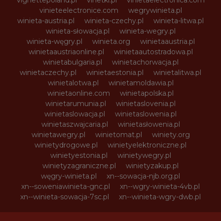
vignettepoland.pl
vinetki.pl
vinietaelectronica.com
vinieteelectronice.com
wegrywinieta.pl
winieta-austria.pl
winieta-czechy.pl
winieta-litwa.pl
winieta-słowacja.pl
winieta-wegry.pl
winieta-węgry.pl
winieta.org
winietaaustria.pl
winietaaustriaonline.pl
winietaautostradowa.pl
winietabulgaria.pl
winietachorwacja.pl
winietaczechy.pl
winietaestonia.pl
winietalitwa.pl
winietalotwa.pl
winietamoldawia.pl
winietaonline.com
winietapolska.pl
winietarumunia.pl
winietaslovenia.pl
winietaslowacja.pl
winietaslowenia.pl
winietaszwajcaria.pl
winietasłowenia.pl
winietawegry.pl
winietomat.pl
winiety.org
winietydrogowe.pl
winietyelektroniczne.pl
winietyestonia.pl
winietywegry.pl
winietyzagraniczne.pl
winietyzakup.pl
węgry-winieta.pl
xn--sowacja-njb.org.pl
xn--soweniawinieta-gnc.pl
xn--wgry-winieta-4vb.pl
xn--winieta-sowacja-7sc.pl
xn--winieta-wgry-dwb.pl