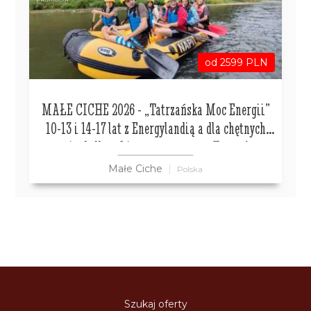
od 2599 PLN
MAŁE CICHE 2026 - „Tatrzańska Moc Energii”
10-13 i 14-17 lat z Energylandią a dla chętnych
paintball, rafting, escape room, Słowacja
Małe Ciche
Polska
Szukaj oferty