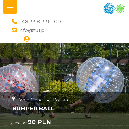
+48 33 813 90 00
info@tu1.pl
Małe Ciche
→
Polska
BUMPER BALL
90 PLN
Cena od