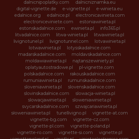
dalnicnipoplatky.com
dalnicniznamka.eu
digital-vignette.de
e-vignette.pl
e-winieta.eu
edalnice.org
edalnice.pl
electronicavinieta.com
electroniceviniete.com
estoniawinieta.pl
estonskadalnice.com
ewinieta.pl
info365.pl
litvadalnice.com
litwa-winieta.pl
litwawinieta.pl
livignotunel.pl
livignotunnel.com
lotvawinieta.pl
lotwawinieta.pl
lotysskadalnice.com
madarskadalnice.com
moldavskadalnice.com
moldawiawinieta.pl
najtanszewiniety.pl
oplatyautostradowe.pl
pl-vignette.com
polskadalnice.com
rakouskadalnice.com
rumuniawinieta.pl
rumunskadalnice.com
sloveniawinieta.pl
slovenskadalnice.com
slovinskadalnice.com
slowacja-winieta.pl
slowacjawinieta.pl
sloweniawinieta.pl
svycarskadalnice.com
szwajcariawinieta.pl
słoweniawinieta.pl
tunellivigno.pl
vignette-at.com
vignette-bg.com
vignette-cz.com
vignette-pl.com
vignette-poland.pl
vignette-ro.com
vignette-si.com
vignette.pl