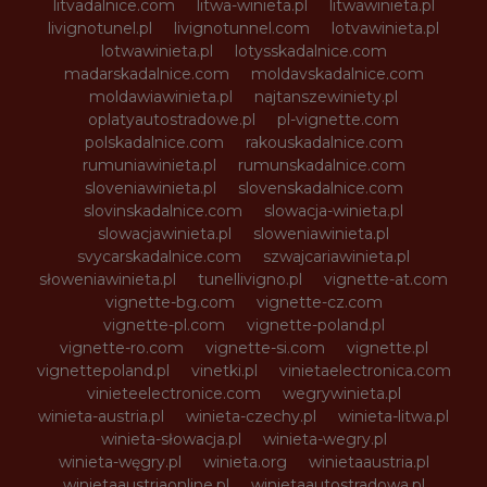
litvadalnice.com
litwa-winieta.pl
litwawinieta.pl
livignotunel.pl
livignotunnel.com
lotvawinieta.pl
lotwawinieta.pl
lotysskadalnice.com
madarskadalnice.com
moldavskadalnice.com
moldawiawinieta.pl
najtanszewiniety.pl
oplatyautostradowe.pl
pl-vignette.com
polskadalnice.com
rakouskadalnice.com
rumuniawinieta.pl
rumunskadalnice.com
sloveniawinieta.pl
slovenskadalnice.com
slovinskadalnice.com
slowacja-winieta.pl
slowacjawinieta.pl
sloweniawinieta.pl
svycarskadalnice.com
szwajcariawinieta.pl
słoweniawinieta.pl
tunellivigno.pl
vignette-at.com
vignette-bg.com
vignette-cz.com
vignette-pl.com
vignette-poland.pl
vignette-ro.com
vignette-si.com
vignette.pl
vignettepoland.pl
vinetki.pl
vinietaelectronica.com
vinieteelectronice.com
wegrywinieta.pl
winieta-austria.pl
winieta-czechy.pl
winieta-litwa.pl
winieta-słowacja.pl
winieta-wegry.pl
winieta-węgry.pl
winieta.org
winietaaustria.pl
winietaaustriaonline.pl
winietaautostradowa.pl