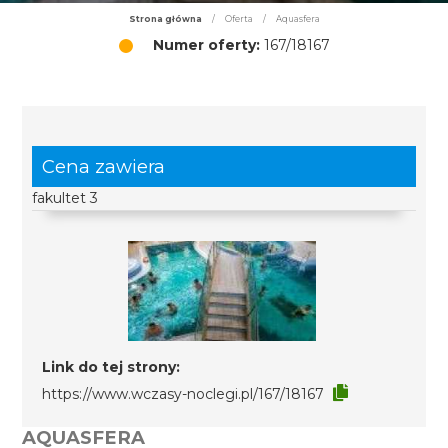
Strona główna
/
Oferta
/
Aquasfera
Numer oferty:
167/18167
Cena zawiera
fakultet 3
Link do tej strony:
https://www.wczasy-noclegi.pl/167/18167
AQUASFERA