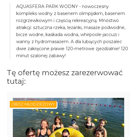
AQUASFERA PARK WODNY - nowoczesny
kompleks wodny z basenem olimpijskim, basenem
rozgrzewkowym i częścią rekreacyjną. Mnóstwo
atrakcji: sztuczna rzeka, leżanki, masaże podwodne,
bicze wodne, kaskada wodna, whirpoole-jaccuzi i
wanny z hydromasażem. A dla lubiących poszaleć
dwie zakręcone prawie 120-metrowe zjeżdżalnie! 120
minut szalonej zabawy!
Tę ofertę możesz zarezerwować
tutaj:
OBÓZ MŁODZIEŻOWY