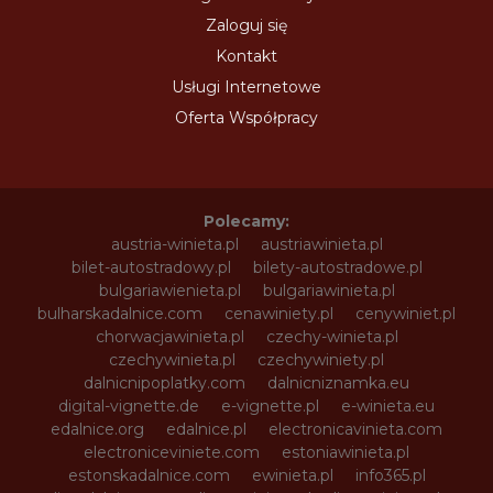
Zaloguj się
Kontakt
Usługi Internetowe
Oferta Współpracy
Polecamy:
austria-winieta.pl
austriawinieta.pl
bilet-autostradowy.pl
bilety-autostradowe.pl
bulgariawienieta.pl
bulgariawinieta.pl
bulharskadalnice.com
cenawiniety.pl
cenywiniet.pl
chorwacjawinieta.pl
czechy-winieta.pl
czechywinieta.pl
czechywiniety.pl
dalnicnipoplatky.com
dalnicniznamka.eu
digital-vignette.de
e-vignette.pl
e-winieta.eu
edalnice.org
edalnice.pl
electronicavinieta.com
electroniceviniete.com
estoniawinieta.pl
estonskadalnice.com
ewinieta.pl
info365.pl