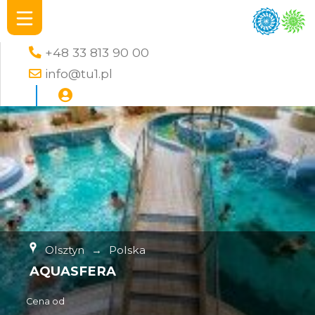
+48 33 813 90 00
info@tu1.pl
Olsztyn
→
Polska
AQUASFERA
Cena od