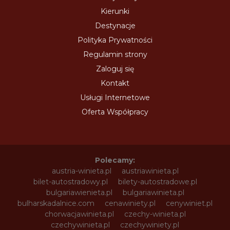
Kierunki
Destynacje
Polityka Prywatności
Regulamin strony
Zaloguj się
Kontakt
Usługi Internetowe
Oferta Współpracy
Polecamy:
austria-winieta.pl
austriawinieta.pl
bilet-autostradowy.pl
bilety-autostradowe.pl
bulgariawienieta.pl
bulgariawinieta.pl
bulharskadalnice.com
cenawiniety.pl
cenywiniet.pl
chorwacjawinieta.pl
czechy-winieta.pl
czechywinieta.pl
czechywiniety.pl