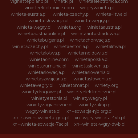
vignettepoland.pl
vinetki.pl
vinietaelectronica.com
vinieteelectronice.com
wegrywinieta.pl
winieta-austria.pl
winieta-czechy.pl
winieta-litwa.pl
winieta-słowacja.pl
winieta-wegry.pl
winieta-węgry.pl
winieta.org
winietaaustria.pl
winietaaustriaonline.pl
winietaautostradowa.pl
winietabulgaria.pl
winietachorwacja.pl
winietaczechy.pl
winietaestonia.pl
winietalitwa.pl
winietalotwa.pl
winietamoldawia.pl
winietaonline.com
winietapolska.pl
winietarumunia.pl
winietaslovenia.pl
winietaslowacja.pl
winietaslowenia.pl
winietaszwajcaria.pl
winietasłowenia.pl
winietawegry.pl
winietomat.pl
winiety.org
winietydrogowe.pl
winietyelektroniczne.pl
winietyestonia.pl
winietywegry.pl
winietyzagraniczne.pl
winietyzakup.pl
węgry-winieta.pl
xn--sowacja-njb.org.pl
xn--soweniawinieta-gnc.pl
xn--wgry-winieta-4vb.pl
xn--winieta-sowacja-7sc.pl
xn--winieta-wgry-dwb.pl