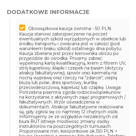
DODATKOWE INFORMACJE
Obowiązkowa kaucja zwrotna - 50 PLN.
Kaucja stanowi zabezpieczenie na poczet
ewentualnych szkód wyrządzonych w obiekcie lub
środku transportu i zwracana jest w całości (pod
warunkiem braku szkód) ostatniego dnia pobytu.
Kaucja zbierana jest przez kierownika obozu po
przyjeździe do ośrodka.
Prosimy zabrać:
wypełnioną kartę kwalifikacyjną, krem z filtrem UV,
strój kąpielowy, klapki i czepek na basen (dotyczy
atrakcji fakultatywnej), śpiwór oraz karimatę na
nocną wyprawę oraz rzeczy na "zdarcie", ciepłą
bluzę lub polar, dres sportowy, kurtkę
przeciwdeszczową, kapelusz lub czapkę.
Uwaga:
Potrzebna pisemna zgoda rodziców/opiekunów
na korzystanie z aktywnych zajęć programowych /
fakultatywnych. Wzór oświadczenia w
dokumentach.
Atrakcje fakultatywne realizowane
są, gdy zgłosi się co najmniej 12 chętnych osób.
Informujemy że ze względów niezależnych od
biura BUT istnieje możliwość zmiany osoby
instruktorów na poszczególnych turnusach.
Proponowane min. kieszonkowe ok.150 PLN +