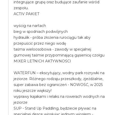
integrujące grupę oraz budujące zaufanie wśród
zespołu.
ACTIV PAKIET
wyścig na nartach
bieg w spodniach podwójnych
hydraulik - próba złożenia rurociągu tak aby
przepuścić przez niego wodę
taśma wieloosobowa - zawody w specjalnej
gumowej taśmie przypominającą gąsienicę czołgu
MIXER LETNICH AKTYWNOŚCI
WATERFUN – ekscytujący, wodny park rozrywki na
jeziorze. Różnego rodzaju przeszkody, zjeżdżalnie,
super zabawa bez ograniczeń - NOWOŚĆ, w 2025
roku jeszcze większy!
wyprawy kajakami i relaks na rowerach wodnych na
jeziorze
SUP - Stand Up Paddling, będziecie pływać na
specjalnej desce wiosłując jednym wiosłem -