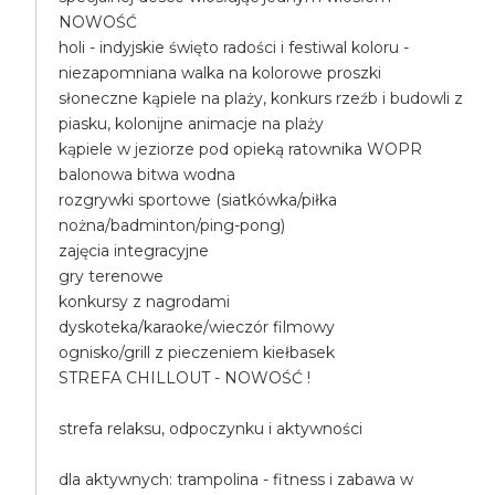
NOWOŚĆ
holi - indyjskie święto radości i festiwal koloru -
niezapomniana walka na kolorowe proszki
słoneczne kąpiele na plaży, konkurs rzeźb i budowli z
piasku, kolonijne animacje na plaży
kąpiele w jeziorze pod opieką ratownika WOPR
balonowa bitwa wodna
rozgrywki sportowe (siatkówka/piłka
nożna/badminton/ping-pong)
zajęcia integracyjne
gry terenowe
konkursy z nagrodami
dyskoteka/karaoke/wieczór filmowy
ognisko/grill z pieczeniem kiełbasek
STREFA CHILLOUT - NOWOŚĆ !
strefa relaksu, odpoczynku i aktywności
dla aktywnych: trampolina - fitness i zabawa w