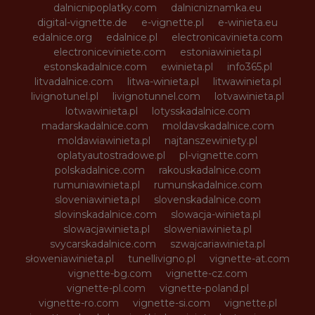
dalnicnipoplatky.com
dalnicniznamka.eu
digital-vignette.de
e-vignette.pl
e-winieta.eu
edalnice.org
edalnice.pl
electronicavinieta.com
electroniceviniete.com
estoniawinieta.pl
estonskadalnice.com
ewinieta.pl
info365.pl
litvadalnice.com
litwa-winieta.pl
litwawinieta.pl
livignotunel.pl
livignotunnel.com
lotvawinieta.pl
lotwawinieta.pl
lotysskadalnice.com
madarskadalnice.com
moldavskadalnice.com
moldawiawinieta.pl
najtanszewiniety.pl
oplatyautostradowe.pl
pl-vignette.com
polskadalnice.com
rakouskadalnice.com
rumuniawinieta.pl
rumunskadalnice.com
sloveniawinieta.pl
slovenskadalnice.com
slovinskadalnice.com
slowacja-winieta.pl
slowacjawinieta.pl
sloweniawinieta.pl
svycarskadalnice.com
szwajcariawinieta.pl
słoweniawinieta.pl
tunellivigno.pl
vignette-at.com
vignette-bg.com
vignette-cz.com
vignette-pl.com
vignette-poland.pl
vignette-ro.com
vignette-si.com
vignette.pl