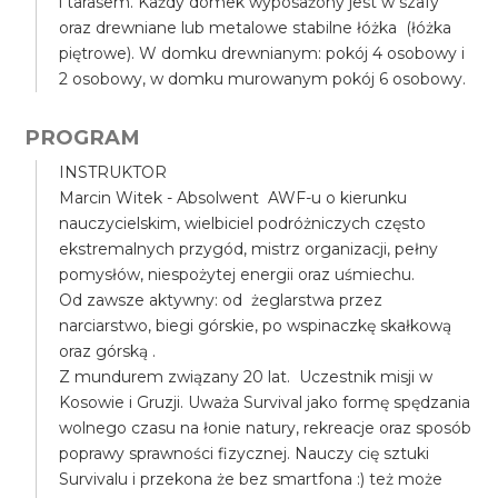
i tarasem. Każdy domek wyposażony jest w szafy
oraz drewniane lub metalowe stabilne łóżka (łóżka
piętrowe). W domku drewnianym: pokój 4 osobowy i
2 osobowy, w domku murowanym pokój 6 osobowy.
PROGRAM
INSTRUKTOR
Marcin Witek - Absolwent AWF-u o kierunku
nauczycielskim, wielbiciel podróżniczych często
ekstremalnych przygód, mistrz organizacji, pełny
pomysłów, niespożytej energii oraz uśmiechu.
Od zawsze aktywny: od żeglarstwa przez
narciarstwo, biegi górskie, po wspinaczkę skałkową
oraz górską .
Z mundurem związany 20 lat. Uczestnik misji w
Kosowie i Gruzji. Uważa Survival jako formę spędzania
wolnego czasu na łonie natury, rekreacje oraz sposób
poprawy sprawności fizycznej. Nauczy cię sztuki
Survivalu i przekona że bez smartfona :) też może