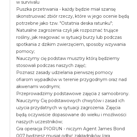
w survivalu
Puszka przetrwania - każdy będzie miał szansę
skonstruować zbiór rzeczy, które w jego ocenie będą
potrzebne jako tzw. "Ostatnia deska ratunku";
Naturalne zagrożenia czyli jak rozpoznać trujące
rośliny, jak reagować w sytuacji burzy lub podczas
spotkania z dzikim zwierzęciem, sposoby wzywania
pomocy;
Nauczymy cię podstaw musztry którą będziemy
stosowali podczas naszych zajęć;
Poznasz zasady udzielania pierwszej pomocy
ofiarom wypadków w terenie przygodnym oraz nad
akwenami wodnymi;
Przeprowadzimy podstawowe zajęcia z samoobrony.
Nauczymy Cię podstawowych chwytów i zasad ich
użycia przydatnych w sytuacji zagrożenia. Zajęcia
będą oczywiście dopasowane do wieku i możliwości
naszych uczestników;
Gra operacja PIORUN - niczym Agent James Bond
007 będziesz musiał odbić zakładników (gra