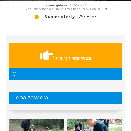
Strona główna
/
Oferta
/
Piecki - obóz Akademia Survivalu Mazurskie Chaty, 10 dni 10-14 lat
Numer oferty:
129/18167
Terminy / rezerwacja
O
Cena zawiera
.