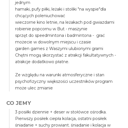
jednym
hamaki, pufy piłki, leżaki i stoliki "na wyspie"dla
chcących poleniuchować
wieczorne kino letnie, na leżakach pod gwiazdami
robienie popcornu w But - maszynie
sprzęt do speedmintona i badmintona - grać
możecie w dowolnym miejscu i czasie
garden games z Waszymi ulubionymi grami
Chętni mogą skorzystać z atrakcji fakultatywnych -
atrakcje dodatkowo płatne.
Ze względu na warunki atmosferyczne i stan
psychofizyczny większości uczestników program
może ulec zmianie
CO JEMY
3 posiłki dziennie + deser w stołówce ośrodka.
Pierwszy posiłek ciepła kolacja, ostatni posiłek
śniadanie + suchy prowiant. śniadanie i kolacja w