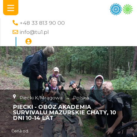
+48 33 813 90 00
info@tu1.pl
Piecki K/Mrągowa
→
Polska
PIECKI - OBÓZ AKADEMIA
SURVIVALU MAZURSKIE CHATY, 10
DNI 10-14 LAT
Cena od