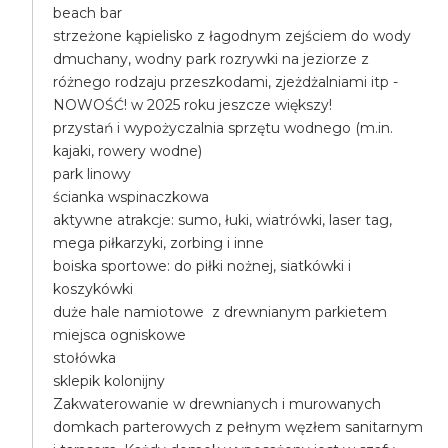
beach bar
strzeżone kąpielisko z łagodnym zejściem do wody
dmuchany, wodny park rozrywki na jeziorze z
różnego rodzaju przeszkodami, zjeżdżalniami itp -
NOWOŚĆ! w 2025 roku jeszcze większy!
przystań i wypożyczalnia sprzętu wodnego (m.in.
kajaki, rowery wodne)
park linowy
ścianka wspinaczkowa
aktywne atrakcje: sumo, łuki, wiatrówki, laser tag,
mega piłkarzyki, zorbing i inne
boiska sportowe: do piłki nożnej, siatkówki i
koszykówki
duże hale namiotowe z drewnianym parkietem
miejsca ogniskowe
stołówka
sklepik kolonijny
Zakwaterowanie w drewnianych i murowanych
domkach parterowych z pełnym węzłem sanitarnym