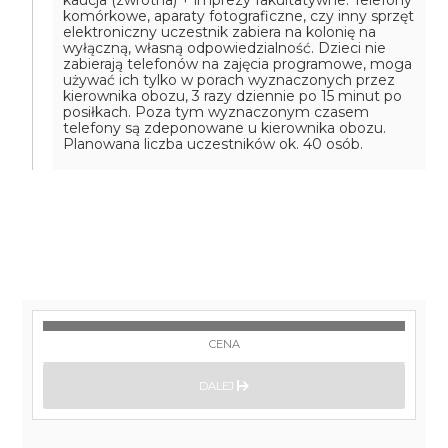
kaucja (zwrotna) + imprezy fakultatywne.
Telefony
komórkowe, aparaty fotograficzne, czy inny sprzęt
elektroniczny uczestnik zabiera na kolonię na
wyłączną, własną odpowiedzialność. Dzieci nie
zabierają telefonów na zajęcia programowe, moga
używać ich tylko w porach wyznaczonych przez
kierownika obozu, 3 razy dziennie po 15 minut po
posiłkach. Poza tym wyznaczonym czasem
telefony są zdeponowane u kierownika obozu.
Planowana liczba uczestników ok. 40 osób.
CENA
DALEJ