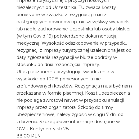
imprezie turystycznej z przyczyn losowych
niezależnych od Uczestnika. TU zwraca koszty
poniesione w związku z rezygnacją m.in z
następujących powodów np. nieszczęśliwy wypadek
lub nagłe zachorowanie Uczestnika lub osoby bliskiej
(w tym Covid-19) potwierdzone dokumentacją
medyczną. Wysokość odszkodowania w przypadku
rezygnacji z imprezy turystycznej uzależniona jest od
daty zgłoszenia rezygnacji w biurze podróży w
stosunku do dnia rozpoczęcia imprezy.
Ubezpieczonemu przysługuje świadczenie w
wysokości do 100% poniesionych, a nie
zrefundowanych kosztów. Rezygnacja musi być nam
przekazana w formie pisemnej. Koszt ubezpieczenia
nie podlega zwrotowi nawet w przypadku anulacji
imprezy przez organizatora. Szkodę do firmy
ubezpieczeniowej należy zgłosić w ciągu 7 dni od
zdarzenia. Szczegółowe informacje dostępne w
OWU Kontynenty str.28
88.00 PLN