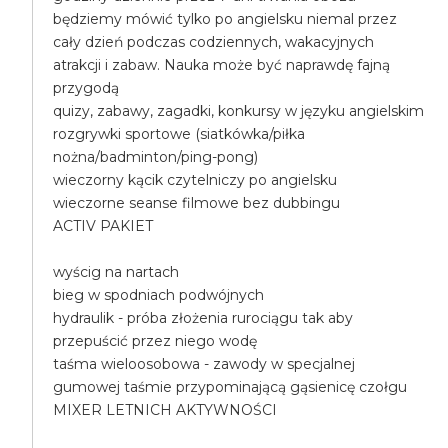
będziemy mówić tylko po angielsku niemal przez
cały dzień podczas codziennych, wakacyjnych
atrakcji i zabaw. Nauka może być naprawdę fajną
przygodą
quizy, zabawy, zagadki, konkursy w języku angielskim
rozgrywki sportowe (siatkówka/piłka
nożna/badminton/ping-pong)
wieczorny kącik czytelniczy po angielsku
wieczorne seanse filmowe bez dubbingu
ACTIV PAKIET
wyścig na nartach
bieg w spodniach podwójnych
hydraulik - próba złożenia rurociągu tak aby
przepuścić przez niego wodę
taśma wieloosobowa - zawody w specjalnej
gumowej taśmie przypominającą gąsienicę czołgu
MIXER LETNICH AKTYWNOŚCI