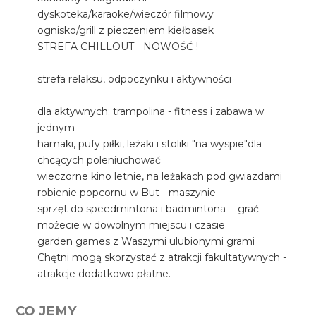
dyskoteka/karaoke/wieczór filmowy
ognisko/grill z pieczeniem kiełbasek
STREFA CHILLOUT - NOWOŚĆ !
strefa relaksu, odpoczynku i aktywności
dla aktywnych: trampolina - fitness i zabawa w
jednym
hamaki, pufy piłki, leżaki i stoliki "na wyspie"dla
chcących poleniuchować
wieczorne kino letnie, na leżakach pod gwiazdami
robienie popcornu w But - maszynie
sprzęt do speedmintona i badmintona - grać
możecie w dowolnym miejscu i czasie
garden games z Waszymi ulubionymi grami
Chętni mogą skorzystać z atrakcji fakultatywnych -
atrakcje dodatkowo płatne.
CO JEMY