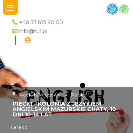
+48 33 813 90 00
info@tu1.pl
Piecki K/Mrągowa
→
Polska
PIECKI – KOLONIA Z JĘZYKIEM
ANGIELSKIM MAZURSKIE CHATY, 10
DNI 10-14 LAT
Cena od