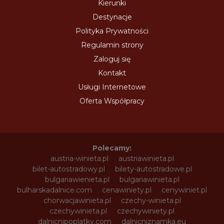
Kierunki
Destynacje
Polityka Prywatności
Regulamin strony
Zaloguj się
Kontakt
Usługi Internetowe
Oferta Współpracy
Polecamy:
austria-winieta.pl
austriawinieta.pl
bilet-autostradowy.pl
bilety-autostradowe.pl
bulgariawienieta.pl
bulgariawinieta.pl
bulharskadalnice.com
cenawiniety.pl
cenywiniet.pl
chorwacjawinieta.pl
czechy-winieta.pl
czechywinieta.pl
czechywiniety.pl
dalnicnipoplatky.com
dalnicniznamka.eu