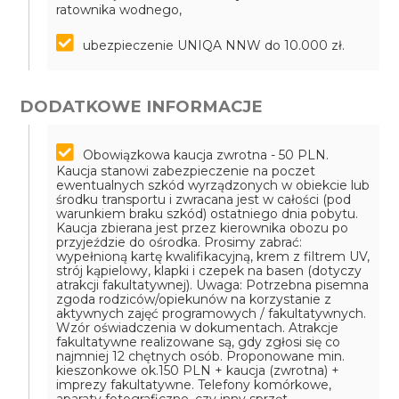
ratownika wodnego,
ubezpieczenie UNIQA NNW do 10.000 zł.
DODATKOWE INFORMACJE
Obowiązkowa kaucja zwrotna - 50 PLN.
Kaucja stanowi zabezpieczenie na poczet
ewentualnych szkód wyrządzonych w obiekcie lub
środku transportu i zwracana jest w całości (pod
warunkiem braku szkód) ostatniego dnia pobytu.
Kaucja zbierana jest przez kierownika obozu po
przyjeździe do ośrodka.
Prosimy zabrać:
wypełnioną kartę kwalifikacyjną, krem z filtrem UV,
strój kąpielowy, klapki i czepek na basen (dotyczy
atrakcji fakultatywnej).
Uwaga: Potrzebna pisemna
zgoda rodziców/opiekunów na korzystanie z
aktywnych zajęć programowych / fakultatywnych.
Wzór oświadczenia w dokumentach.
Atrakcje
fakultatywne realizowane są, gdy zgłosi się co
najmniej 12 chętnych osób.
Proponowane min.
kieszonkowe ok.150 PLN + kaucja (zwrotna) +
imprezy fakultatywne.
Telefony komórkowe,