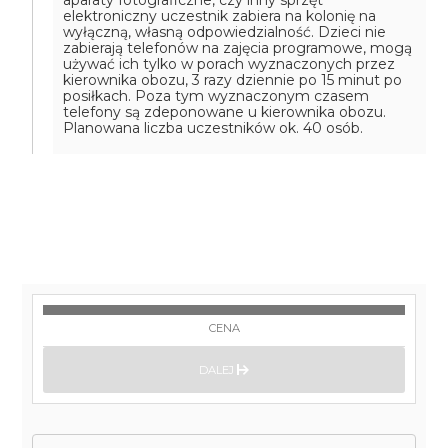
aparaty fotograficzne, czy inny sprzęt
elektroniczny uczestnik zabiera na kolonię na
wyłączną, własną odpowiedzialność. Dzieci nie
zabierają telefonów na zajęcia programowe, mogą
używać ich tylko w porach wyznaczonych przez
kierownika obozu, 3 razy dziennie po 15 minut po
posiłkach. Poza tym wyznaczonym czasem
telefony są zdeponowane u kierownika obozu.
Planowana liczba uczestników ok. 40 osób.
CENA
DALEJ