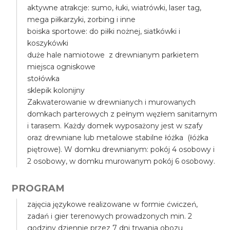
aktywne atrakcje: sumo, łuki, wiatrówki, laser tag,
mega piłkarzyki, zorbing i inne
boiska sportowe: do piłki nożnej, siatkówki i
koszykówki
duże hale namiotowe z drewnianym parkietem
miejsca ogniskowe
stołówka
sklepik kolonijny
Zakwaterowanie w drewnianych i murowanych
domkach parterowych z pełnym węzłem sanitarnym
i tarasem. Każdy domek wyposażony jest w szafy
oraz drewniane lub metalowe stabilne łóżka (łóżka
piętrowe). W domku drewnianym: pokój 4 osobowy i
2 osobowy, w domku murowanym pokój 6 osobowy.
PROGRAM
zajęcia językowe realizowane w formie ćwiczeń,
zadań i gier terenowych prowadzonych min. 2
godziny dziennie przez 7 dni trwania obozu