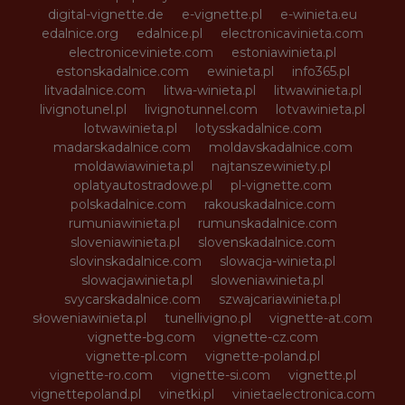
digital-vignette.de
e-vignette.pl
e-winieta.eu
edalnice.org
edalnice.pl
electronicavinieta.com
electroniceviniete.com
estoniawinieta.pl
estonskadalnice.com
ewinieta.pl
info365.pl
litvadalnice.com
litwa-winieta.pl
litwawinieta.pl
livignotunel.pl
livignotunnel.com
lotvawinieta.pl
lotwawinieta.pl
lotysskadalnice.com
madarskadalnice.com
moldavskadalnice.com
moldawiawinieta.pl
najtanszewiniety.pl
oplatyautostradowe.pl
pl-vignette.com
polskadalnice.com
rakouskadalnice.com
rumuniawinieta.pl
rumunskadalnice.com
sloveniawinieta.pl
slovenskadalnice.com
slovinskadalnice.com
slowacja-winieta.pl
slowacjawinieta.pl
sloweniawinieta.pl
svycarskadalnice.com
szwajcariawinieta.pl
słoweniawinieta.pl
tunellivigno.pl
vignette-at.com
vignette-bg.com
vignette-cz.com
vignette-pl.com
vignette-poland.pl
vignette-ro.com
vignette-si.com
vignette.pl
vignettepoland.pl
vinetki.pl
vinietaelectronica.com