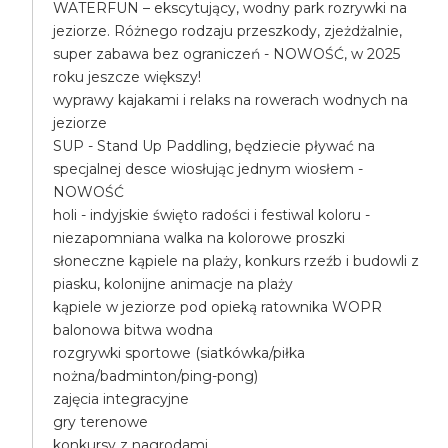
WATERFUN – ekscytujący, wodny park rozrywki na
jeziorze. Różnego rodzaju przeszkody, zjeżdżalnie,
super zabawa bez ograniczeń - NOWOŚĆ, w 2025
roku jeszcze większy!
wyprawy kajakami i relaks na rowerach wodnych na
jeziorze
SUP - Stand Up Paddling, będziecie pływać na
specjalnej desce wiosłując jednym wiosłem -
NOWOŚĆ
holi - indyjskie święto radości i festiwal koloru -
niezapomniana walka na kolorowe proszki
słoneczne kąpiele na plaży, konkurs rzeźb i budowli z
piasku, kolonijne animacje na plaży
kąpiele w jeziorze pod opieką ratownika WOPR
balonowa bitwa wodna
rozgrywki sportowe (siatkówka/piłka
nożna/badminton/ping-pong)
zajęcia integracyjne
gry terenowe
konkursy z nagrodami