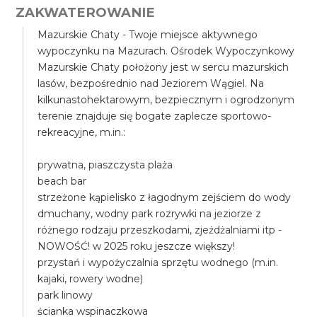
ZAKWATEROWANIE
Mazurskie Chaty - Twoje miejsce aktywnego
wypoczynku na Mazurach. Ośrodek Wypoczynkowy
Mazurskie Chaty położony jest w sercu mazurskich
lasów, bezpośrednio nad Jeziorem Wągiel. Na
kilkunastohektarowym, bezpiecznym i ogrodzonym
terenie znajduje się bogate zaplecze sportowo-
rekreacyjne, m.in.:
prywatna, piaszczysta plaża
beach bar
strzeżone kąpielisko z łagodnym zejściem do wody
dmuchany, wodny park rozrywki na jeziorze z
różnego rodzaju przeszkodami, zjeżdżalniami itp -
NOWOŚĆ! w 2025 roku jeszcze większy!
przystań i wypożyczalnia sprzętu wodnego (m.in.
kajaki, rowery wodne)
park linowy
ścianka wspinaczkowa