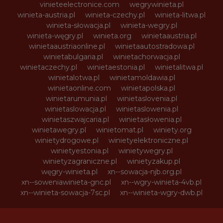
vinieteelectronice.com
wegrywinieta.pl
winieta-austria.pl
winieta-czechy.pl
winieta-litwa.pl
winieta-słowacja.pl
winieta-wegry.pl
winieta-węgry.pl
winieta.org
winietaaustria.pl
winietaaustriaonline.pl
winietaautostradowa.pl
winietabulgaria.pl
winietachorwacja.pl
winietaczechy.pl
winietaestonia.pl
winietalitwa.pl
winietalotwa.pl
winietamoldawia.pl
winietaonline.com
winietapolska.pl
winietarumunia.pl
winietaslovenia.pl
winietaslowacja.pl
winietaslowenia.pl
winietaszwajcaria.pl
winietasłowenia.pl
winietawegry.pl
winietomat.pl
winiety.org
winietydrogowe.pl
winietyelektroniczne.pl
winietyestonia.pl
winietywegry.pl
winietyzagraniczne.pl
winietyzakup.pl
węgry-winieta.pl
xn--sowacja-njb.org.pl
xn--soweniawinieta-gnc.pl
xn--wgry-winieta-4vb.pl
xn--winieta-sowacja-7sc.pl
xn--winieta-wgry-dwb.pl