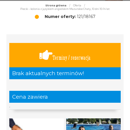
Strona główna
/
Oferta
/
Piecki – kolonia z językiem angielskim Mazurskie Chaty, 10 dni 10-14 lat
Numer oferty:
121/18167
Terminy / rezerwacja
Brak aktualnych terminów!
Cena zawiera
.