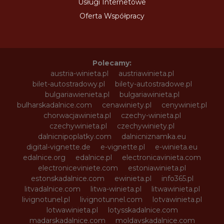
Usługi Internetowe
Oferta Współpracy
Polecamy:
austria-winieta.pl
austriawinieta.pl
bilet-autostradowy.pl
bilety-autostradowe.pl
bulgariawienieta.pl
bulgariawinieta.pl
bulharskadalnice.com
cenawiniety.pl
cenywiniet.pl
chorwacjawinieta.pl
czechy-winieta.pl
czechywinieta.pl
czechywiniety.pl
dalnicnipoplatky.com
dalnicniznamka.eu
digital-vignette.de
e-vignette.pl
e-winieta.eu
edalnice.org
edalnice.pl
electronicavinieta.com
electroniceviniete.com
estoniawinieta.pl
estonskadalnice.com
ewinieta.pl
info365.pl
litvadalnice.com
litwa-winieta.pl
litwawinieta.pl
livignotunel.pl
livignotunnel.com
lotvawinieta.pl
lotwawinieta.pl
lotysskadalnice.com
madarskadalnice.com
moldavskadalnice.com