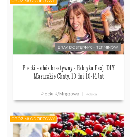
OBÓZ MŁODZIEŻOWY
BRAK DOSTĘPNYCH TERMINÓW
Piecki - obóz kreatywny - Fabryka Pasji DIY
Mazurskie Chaty, 10 dni 10-14 lat
Piecki K/Mrągowa
Polska
OBÓZ MŁODZIEŻOWY