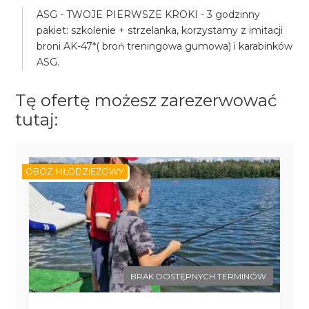
ASG - TWOJE PIERWSZE KROKI - 3 godzinny
pakiet: szkolenie + strzelanka, korzystamy z imitacji
broni AK-47*( broń treningowa gumowa) i karabinków
ASG.
Tę ofertę możesz zarezerwować
tutaj:
OBÓZ MŁODZIEŻOWY
BRAK DOSTĘPNYCH TERMINÓW