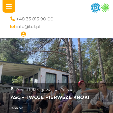
+48 33 813 90 00
info@tu1.pl
Piecki K/Mrągowa
→
Polska
ASG – TWOJE PIERWSZE KROKI
Cena od