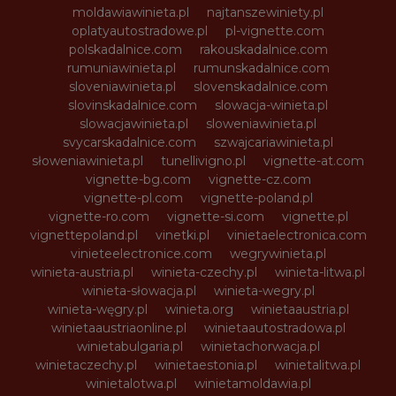
moldawiawinieta.pl
najtanszewiniety.pl
oplatyautostradowe.pl
pl-vignette.com
polskadalnice.com
rakouskadalnice.com
rumuniawinieta.pl
rumunskadalnice.com
sloveniawinieta.pl
slovenskadalnice.com
slovinskadalnice.com
slowacja-winieta.pl
slowacjawinieta.pl
sloweniawinieta.pl
svycarskadalnice.com
szwajcariawinieta.pl
słoweniawinieta.pl
tunellivigno.pl
vignette-at.com
vignette-bg.com
vignette-cz.com
vignette-pl.com
vignette-poland.pl
vignette-ro.com
vignette-si.com
vignette.pl
vignettepoland.pl
vinetki.pl
vinietaelectronica.com
vinieteelectronice.com
wegrywinieta.pl
winieta-austria.pl
winieta-czechy.pl
winieta-litwa.pl
winieta-słowacja.pl
winieta-wegry.pl
winieta-węgry.pl
winieta.org
winietaaustria.pl
winietaaustriaonline.pl
winietaautostradowa.pl
winietabulgaria.pl
winietachorwacja.pl
winietaczechy.pl
winietaestonia.pl
winietalitwa.pl
winietalotwa.pl
winietamoldawia.pl