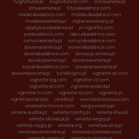
livignotunel.pl
livignotunnel.com
lotvawinieta.pl
lotwawinieta.pl
lotysskadalnice.com
madarskadalnice.com
moldavskadalnice.com
moldawiawinieta.pl
najtanszewiniety.pl
oplatyautostradowe.pl
pl-vignette.com
polskadalnice.com
rakouskadalnice.com
rumuniawinieta.pl
rumunskadalnice.com
sloveniawinieta.pl
slovenskadalnice.com
slovinskadalnice.com
slowacja-winieta.pl
slowacjawinieta.pl
sloweniawinieta.pl
svycarskadalnice.com
szwajcariawinieta.pl
słoweniawinieta.pl
tunellivigno.pl
vignette-at.com
vignette-bg.com
vignette-cz.com
vignette-pl.com
vignette-poland.pl
vignette-ro.com
vignette-si.com
vignette.pl
vignettepoland.pl
vinetki.pl
vinietaelectronica.com
vinieteelectronice.com
wegrywinieta.pl
winieta-austria.pl
winieta-czechy.pl
winieta-litwa.pl
winieta-słowacja.pl
winieta-wegry.pl
winieta-węgry.pl
winieta.org
winietaaustria.pl
winietaaustriaonline.pl
winietaautostradowa.pl
winietabulgaria.pl
winietachorwacja.pl