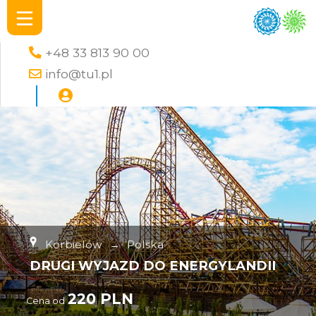
+48 33 813 90 00
info@tu1.pl
Korbielów
→
Polska
DRUGI WYJAZD DO ENERGYLANDII
220 PLN
Cena od