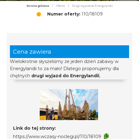
Strona główna
/
Oferta
/
Drugi wyjazd do Energylandii
Numer oferty:
110/18109
Cena zawiera
Wielokrotnie słyszeliśmy że jeden dzień zabawy w
Energylandii to za mało! Dlatego proponujemy dla
chętnych
drugi wyjazd do Energylandii
,
Link do tej strony:
https://www.wczasy-noclegi.pl/110/18109