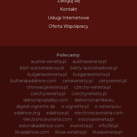
Zaloguj się
Kontakt
Usługi Internetowe
Oferta Współpracy
Polecamy:
austria-winieta.pl
austriawinieta.pl
bilet-autostradowy.pl
bilety-autostradowe.pl
bulgariawienieta.pl
bulgariawinieta.pl
bulharskadalnice.com
cenawiniety.pl
cenywiniet.pl
chorwacjawinieta.pl
czechy-winieta.pl
czechywinieta.pl
czechywiniety.pl
dalnicnipoplatky.com
dalnicniznamka.eu
digital-vignette.de
e-vignette.pl
e-winieta.eu
edalnice.org
edalnice.pl
electronicavinieta.com
electroniceviniete.com
estoniawinieta.pl
estonskadalnice.com
ewinieta.pl
info365.pl
litvadalnice.com
litwa-winieta.pl
litwawinieta.pl