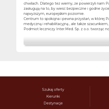
chwilach. Dlatego też wiemy, że powierzyli nam Pa
zasługują na to, by wieść bezpieczne i godne życi
najwyższym, europejskim poziomie.
Centrum to spokojna i pewna przystań, w której Pa
medyczną i rehabilitacyjną , ale także szacunkiem,
Podmiot leczniczy Inter.Med. Sp. z o.o. tworząc nowe
wieloletniego doświadczenia w świadczeniu usłu
2004 roku w Sokołowsku na Dolnym Śląsku, a 4 lata
świadczymy zostały potwierdzone Certyfikatem I
przez Narodowy Fundusz Zdrowia. Gromadzone prz
rodzaju schorzeniami somatycznymi i psychicznymi,
Wychodząc naprzeciw tym potrzebom, stworzyliś
którego działają:
Szukaj oferty
Kierunki
Destynacje