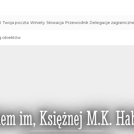
t
Twoja poczta
Winiety
Słowacja
Przewodnik
Delegacje zagraniczn
g obiektów
nem im, Księżnej M.K. Ha