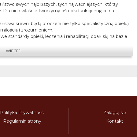
ństwo swych najbliższych, tych najważniejszych, którzy
e. Dla nich właśnie tworzymy ośrodki funkcjonujące na
ństwa krewni będą otoczeni nie tylko specjalistyczną opieką
 miłością i zrozumieniem.
 standardy opieki, leczenia i rehabilitacji oparł się na bazie
g medycznych i opiekuńczych. Pierwszy ośrodek powstał w
 później jego filia w Mieroszowie. Jakość usług, które tam
WIĘCEJ
SO 9001:2008. Prawie połowa miejsc jest współfinansowanych
ez lata doświadczenia w opiece nad pacjentami z różnego
 tysiące rozmów z ich rodzinami skłoniły nas do refleksji.
my jedno z największych w Polsce centrum w ramach
Polityka Prywatności
Zaloguj się
Regulamin strony
Kontakt